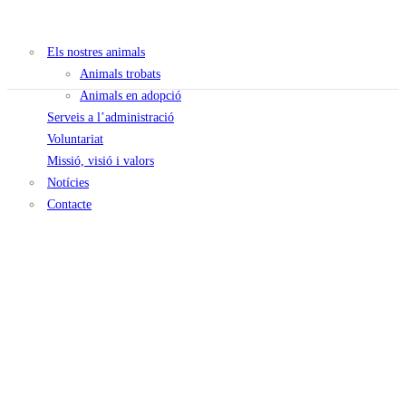
Els nostres animals
Animals trobats
Animals en adopció
Serveis a l’administració
Voluntariat
Missió, visió i valors
Notícies
Contacte