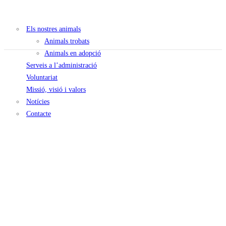
Els nostres animals
Animals trobats
Animals en adopció
Serveis a l’administració
Voluntariat
Missió, visió i valors
Notícies
Contacte